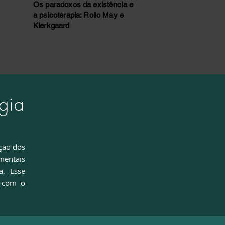
Os paradoxos da existência e
a psicoterapia: Rollo May e
Kierkgaard
gia
ção dos
mentais
a. Esse
o com o