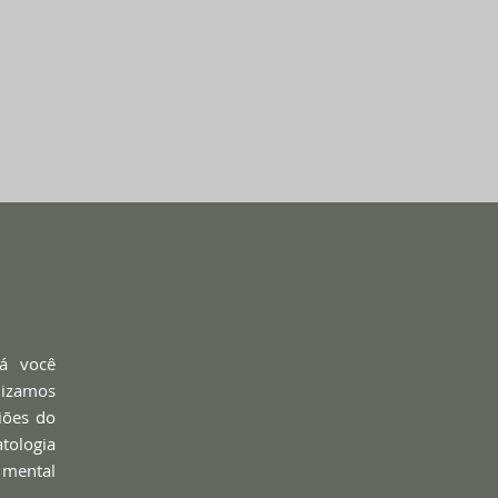
Lá você
lizamos
giões do
atologia
 mental