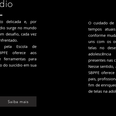
ídio
o delicada e, por
O cuidado de 
cídio surge no mundo
tempos atuais 
 desafio, cada vez
conforme muda
nfrentado.
uns com os ou
o pela Escola de
telas no dese
SBPFE oferece aos
adolescênci
e ferramentas para
presentes nas cl
ão do suicídio em sua
Nesse sentido, 
SBPFE oferece 
pais, profissio
fim de enrique
de telas na ado
Saiba mais