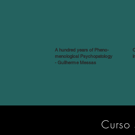
A hundred years of Pheno-
C
menological Psychopatology
i
- Guilherme Messas
Curso 