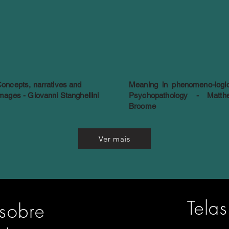
oncepts, narratives and
Meaning in phenomeno-logic
mages - Giovanni Stanghellini
Psychopathology - Matth
Broome
Ver mais
Telas
sobre