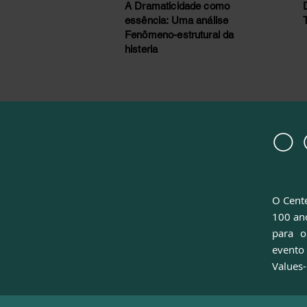
A Dramaticidade como
essência: Uma análise
Fenômeno-estrutural da
histeria
O 
O Cente
100 an
para o
evento
Values-