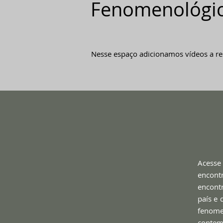
Fenomenológi
Nesse espaço adicionamos vídeos a re
Acesse
encont
encontr
país e 
fenome
contem