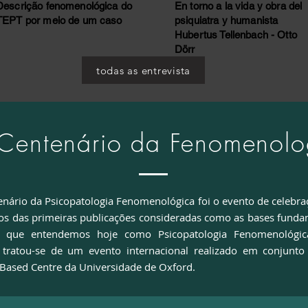
Descrição fenomenológica do
En torno a la vida y obra del
TEPT por meio de um caso
psiquiatra y humanista
Hubertus Tellenbach - Otto
Dörr
todas as entrevista
Centenário da Fenomenolo
nário da Psicopatologia Fenomenológica foi o evento de celebra
os das primeiras publicações consideradas como as bases funda
 que entendemos hoje como Psicopatologia Fenomenológic
 tratou-se de um evento internacional realizado em conjunt
Based Centre da Universidade de Oxford.