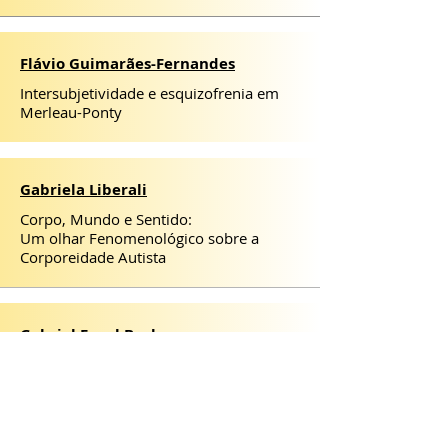
Flávio Guimarães-Fernandes
Intersubjetividade e esquizofrenia em
Merleau-Ponty
Gabriela Liberali
Corpo, Mundo e Sentido:
Um olhar Fenomenológico sobre a
Corporeidade Autista
Gabriel Engel Becher
Sobre a possibilidade de uma
Psicopatologia Fenomenológica do
Amor em Roland Barthes e Merleau-
Ponty